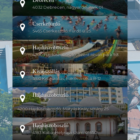
4032 Debrecen, nagyerdei Park 01.
Cserkefürdő
5465 Cserkeszőlő, Fürdő u. 25.
Hajdúszoboszló
4200 Hajdúszoboszló, Szent István park 1-3.
Kisújszállás
5310 Kisújszállás, Rákoczi utca 8-12
Hajdúszoboszló
4200 Hajdúszoboszló, Mátyás Király sétány 25.
Hajdúszoboszló
4183 Kaba, Helyrajzi szám: 0165/2