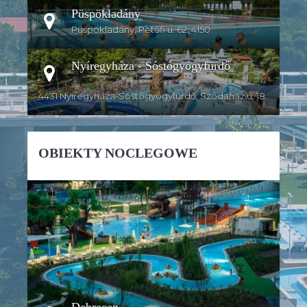
Püspökladány
Püspökladány, Petőfi u. 62, 4150
Nyíregyháza - Sóstógyógyfürdő
4431 Nyíregyháza-Sóstógyógyfürdő, Szódaház u. 18.
OBIEKTY NOCLEGOWE
SZCZEGÓŁY
Debrecen