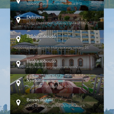
5310 Kisújszállás, Rákoczi utca 8-12
Debrecen
4030 Debrecen, Szávay Gyula utca 22.
Hajdúszoboszló
4200 Hajdúszoboszló, Mátyás Király sétány 25.
Hajdúszoboszló
4183 Kaba, Helyrajzi szám: 0165/2
Nyírbátor
Nyírbátor, Fürdő utca 1, 4300
Berettyóújfalu
4100 Berettyóújfalu Népliget utca 9.