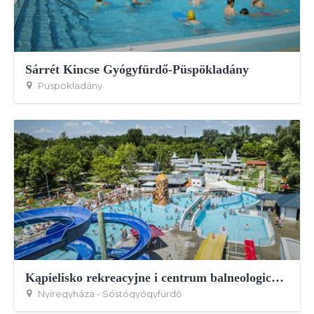
Sárrét Kincse Gyógyfürdő-Püspökladány
Püspökladány
Kąpielisko rekreacyjne i centrum balneologiczne Aquarius
Nyíregyháza - Sóstógyógyfürdő