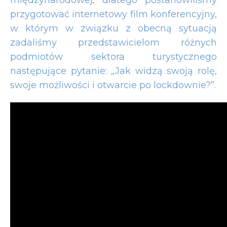
przygotować internetowy film konferencyjny,
w którym w związku z obecną sytuacją
zadaliśmy przedstawicielom różnych
podmiotów sektora turystycznego
następujące pytanie: „Jak widzą swoją rolę,
swoje możliwości i otwarcie po lockdownie?”.