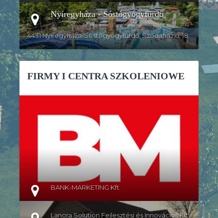
Nyíregyháza - Sóstógyógyfürdő
4431 Nyíregyháza-Sóstógyógyfürdő, Szódaház u. 18.
FIRMY I CENTRA SZKOLENIOWE
SZCZEGÓŁY
BANK-MARKETING Kft.
Lanora Solution Fejlesztési és Innovációs Kft.