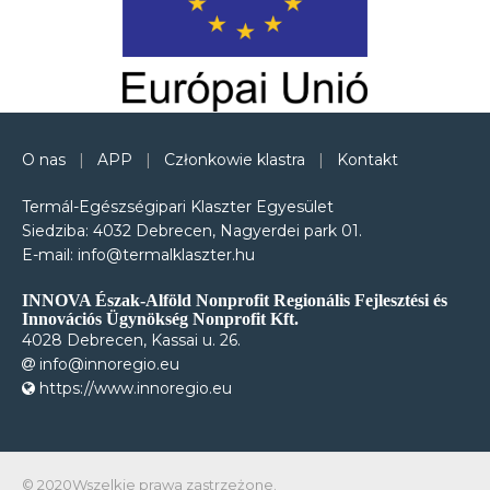
O nas
|
APP
|
Członkowie klastra
|
Kontakt
Termál-Egészségipari Klaszter Egyesület
Siedziba: 4032 Debrecen, Nagyerdei park 01.
E-mail: info@termalklaszter.hu
INNOVA Észak-Alföld Nonprofit Regionális Fejlesztési és
Innovációs Ügynökség Nonprofit Kft.
4028 Debrecen, Kassai u. 26.
info@innoregio.eu
https://www.innoregio.eu
© 2020Wszelkie prawa zastrzeżone.