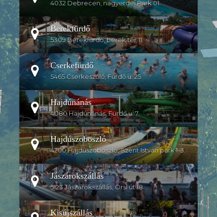
4032 Debrecen, nagyerdei Park 01.
Berekfürdő
5309 Berekfürdő, berek tér 11.
Cserkefürdő
5465 Cserkeszőlő, Fürdő u. 25.
Hajdúnánás
4080 Hajdúnánás, Fürdő u. 7.
Hajdúszoboszló
4200 Hajdúszoboszló, Szent István park 1-3.
Jászárokszállás
5123 Jászárokszállás, Örsi út 18.
Kisújszállás